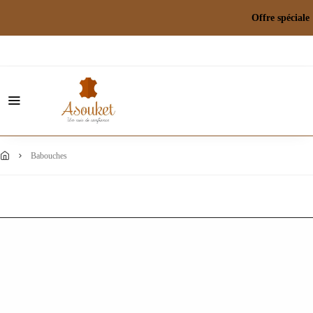
Offre spéci
babouches