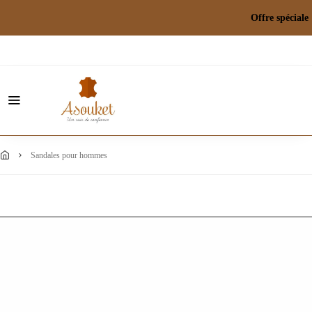
Offre spéci
sandales pour hommes